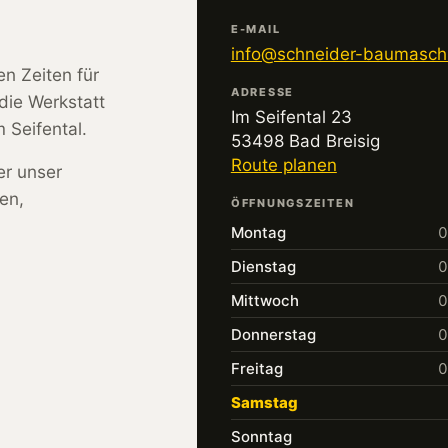
E-MAIL
info@schneider-baumasch
en Zeiten für
ADRESSE
die Werkstatt
Im Seifental 23
 Seifental.
53498 Bad Breisig
Route planen
er unser
en,
ÖFFNUNGSZEITEN
Montag
0
Dienstag
0
Mittwoch
0
Donnerstag
0
Freitag
0
Samstag
Sonntag