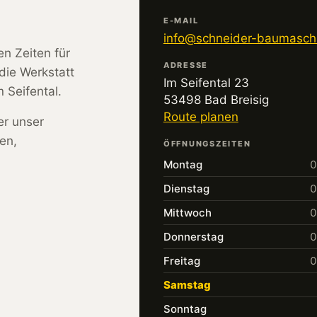
E-MAIL
info@schneider-baumasch
en Zeiten für
ADRESSE
die Werkstatt
Im Seifental 23
 Seifental.
53498 Bad Breisig
Route planen
er unser
en,
ÖFFNUNGSZEITEN
Montag
0
Dienstag
0
Mittwoch
0
Donnerstag
0
Freitag
0
Samstag
Sonntag