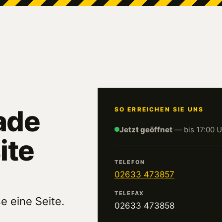
ade
SO ERREICHEN SIE UNS
Jetzt geöffnet
— bis 17:00 U
ite
TELEFON
02633 473857
TELEFAX
e eine Seite.
02633 473858