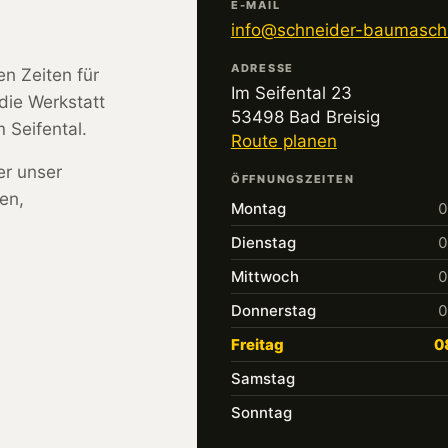
E-MAIL
info@schneider-baumasch
ADRESSE
en Zeiten für
Im Seifental 23
die Werkstatt
53498 Bad Breisig
 Seifental.
Route planen
er unser
ÖFFNUNGSZEITEN
en,
Montag
0
Dienstag
0
Mittwoch
0
Donnerstag
0
Freitag
0
Samstag
Sonntag