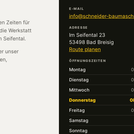
E-MAIL
info@schneider-baumasch
en Zeiten für
ADRESSE
die Werkstatt
Im Seifental 23
 Seifental.
53498 Bad Breisig
Route planen
er unser
en,
ÖFFNUNGSZEITEN
Montag
0
Dienstag
0
Mittwoch
0
Donnerstag
0
Freitag
0
Samstag
Sonntag