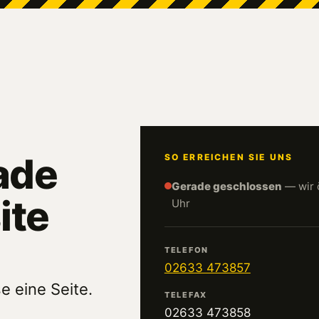
ade
SO ERREICHEN SIE UNS
Gerade geschlossen
— wir 
ite
Uhr
TELEFON
02633 473857
e eine Seite.
TELEFAX
02633 473858