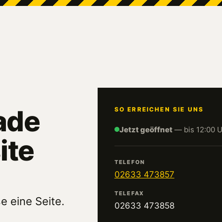
ade
SO ERREICHEN SIE UNS
Jetzt geöffnet
— bis 12:00 
ite
TELEFON
02633 473857
TELEFAX
e eine Seite.
02633 473858