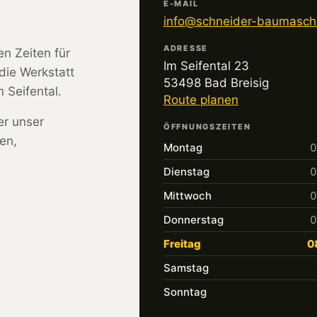
E-MAIL
info@schneider-baumasch
ADRESSE
en Zeiten für
Im Seifental 23
die Werkstatt
53498 Bad Breisig
 Seifental.
Route planen
er unser
ÖFFNUNGSZEITEN
en,
Montag
0
Dienstag
0
Mittwoch
0
Donnerstag
0
Freitag
0
Samstag
Sonntag